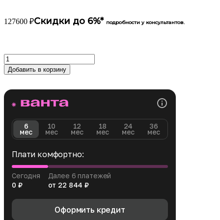
Скидки до 6%*
127600
₽
подробности у консультантов.
Количество
товара
Добавить в корзину
Игровая
приставка
Sony
PlayStation
5
Pro
6
10
12
18
24
36
мес
мес
мес
мес
мес
мес
Плати комфортно:
Сегодня
Далее 6 платежей
0 ₽
от 22 844 ₽
Оформить кредит