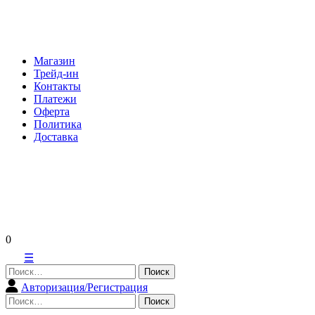
Skip
to
content
Магазин
Трейд-ин
Контакты
Платежи
Оферта
Политика
Доставка
0
☰
Найти:
Авторизация/Регистрация
Найти: