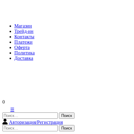
Skip
to
content
Магазин
Трейд-ин
Контакты
Платежи
Оферта
Политика
Доставка
0
☰
Найти:
Авторизация/Регистрация
Найти: