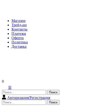
Skip
to
content
Магазин
Трейд-ин
Контакты
Платежи
Оферта
Политика
Доставка
0
☰
Найти:
Авторизация/Регистрация
Найти: