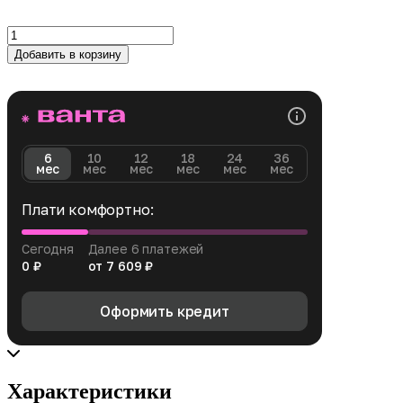
Количество
товара
Добавить в корзину
Стайлер
Dyson
Hairstyler
Airwrap
HS05
Lite
6
10
12
18
24
36
Long
мес
мес
мес
мес
мес
мес
(Sakura
/
Плати комфортно:
Rose
Gold)
Сегодня
Далее 6 платежей
0 ₽
от 7 609 ₽
Оформить кредит
Характеристики