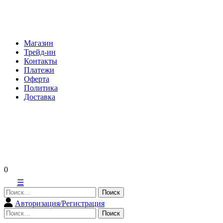
Skip
to
content
Магазин
Трейд-ин
Контакты
Платежи
Оферта
Политика
Доставка
0
☰
Найти:
Авторизация/Регистрация
Найти: