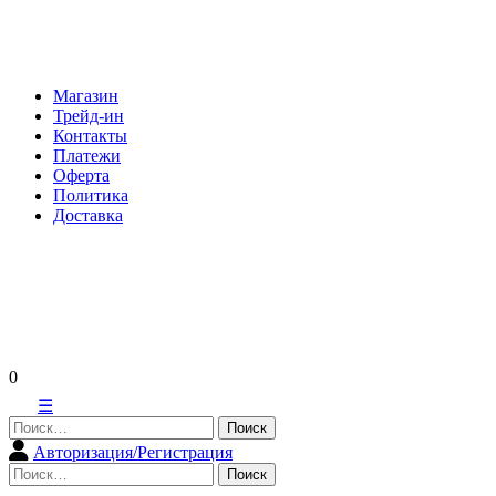
Skip
to
content
Магазин
Трейд-ин
Контакты
Платежи
Оферта
Политика
Доставка
0
☰
Найти:
Авторизация/Регистрация
Найти: