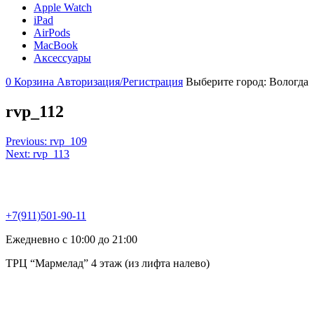
Apple Watch
iPad
AirPods
MacBook
Аксессуары
0
Корзина
Авторизация/Регистрация
Выберите город:
Вологда
rvp_112
Навигация
Previous:
rvp_109
Next:
rvp_113
по
записям
+7(911)501-90-11
Ежедневно с 10:00 до 21:00
ТРЦ “Мармелад” 4 этаж (из лифта налево)