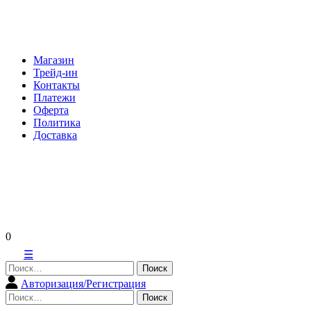
Skip
to
content
Магазин
Трейд-ин
Контакты
Платежи
Оферта
Политика
Доставка
0
☰
Найти:
Авторизация/Регистрация
Найти: