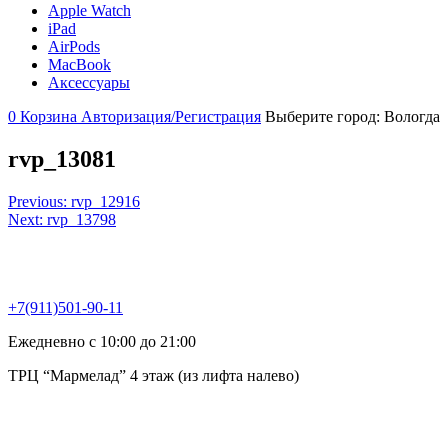
Apple Watch
iPad
AirPods
MacBook
Аксессуары
0
Корзина
Авторизация/Регистрация
Выберите город:
Вологда
rvp_13081
Навигация
Previous:
rvp_12916
Next:
rvp_13798
по
записям
+7(911)501-90-11
Ежедневно с 10:00 до 21:00
ТРЦ “Мармелад” 4 этаж (из лифта налево)