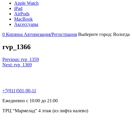
Apple Watch
iPad
AirPods
MacBook
Аксессуары
0
Корзина
Авторизация/Регистрация
Выберите город:
Вологда
rvp_1366
Навигация
Previous:
rvp_1359
Next:
rvp_1369
по
записям
+7(911)501-90-11
Ежедневно с 10:00 до 21:00
ТРЦ “Мармелад” 4 этаж (из лифта налево)