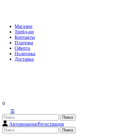
Skip
to
content
Магазин
Трейд-ин
Контакты
Платежи
Оферта
Политика
Доставка
0
☰
Найти:
Авторизация/Регистрация
Найти: