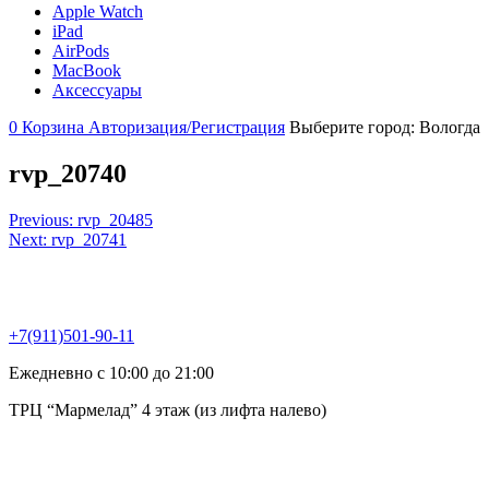
Apple Watch
iPad
AirPods
MacBook
Аксессуары
0
Корзина
Авторизация/Регистрация
Выберите город:
Вологда
rvp_20740
Навигация
Previous:
rvp_20485
Next:
rvp_20741
по
записям
+7(911)501-90-11
Ежедневно с 10:00 до 21:00
ТРЦ “Мармелад” 4 этаж (из лифта налево)