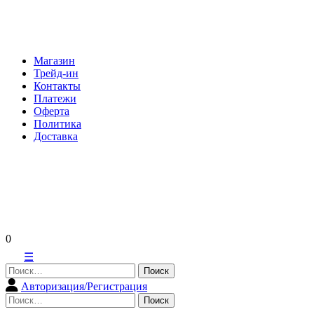
Skip
to
content
Магазин
Трейд-ин
Контакты
Платежи
Оферта
Политика
Доставка
0
☰
Найти:
Авторизация/Регистрация
Найти: