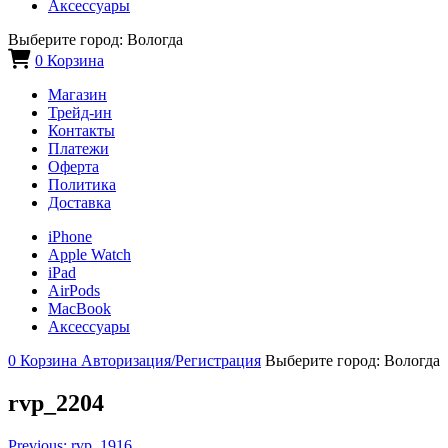
Аксессуары
Выберите город:
Вологда
0
Корзина
Магазин
Трейд-ин
Контакты
Платежи
Оферта
Политика
Доставка
iPhone
Apple Watch
iPad
AirPods
MacBook
Аксессуары
0
Корзина
Авторизация/Регистрация
Выберите город:
Вологда
rvp_2204
Previous:
rvp_1916