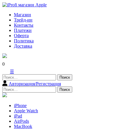
Skip
to
Магазин
content
Трейд-ин
Контакты
Платежи
Оферта
Политика
Доставка
0
☰
Найти:
Авторизация/Регистрация
Найти:
iPhone
Apple Watch
iPad
AirPods
MacBook