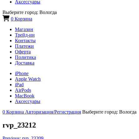
Аксессуары
Выберите город:
Вологда
0
Корзина
Магазин
Трейд-ин
Контакты
Платежи
Оферта
Политика
Доставка
iPhone
Apple Watch
iPad
AirPods
MacBook
Аксессуары
0
Корзина
Авторизация/Регистрация
Выберите город:
Вологда
rvp_23212
Previous:
rvp_23209