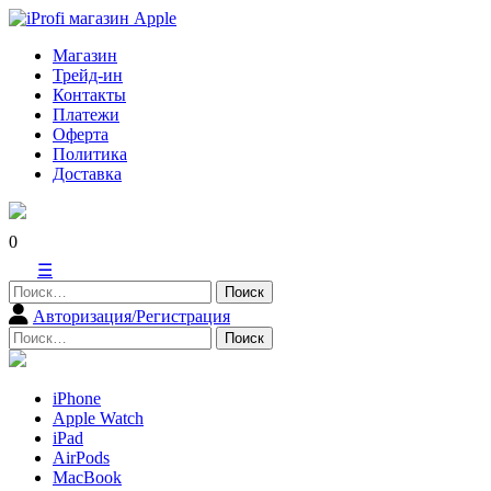
Skip
to
Магазин
content
Трейд-ин
Контакты
Платежи
Оферта
Политика
Доставка
0
☰
Найти:
Авторизация/Регистрация
Найти:
iPhone
Apple Watch
iPad
AirPods
MacBook