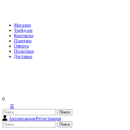
Skip
to
content
Магазин
Трейд-ин
Контакты
Платежи
Оферта
Политика
Доставка
0
☰
Найти:
Авторизация/Регистрация
Найти: