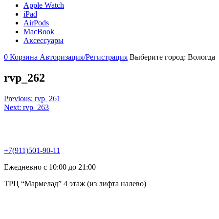
Apple Watch
iPad
AirPods
MacBook
Аксессуары
0
Корзина
Авторизация/Регистрация
Выберите город:
Вологда
rvp_262
Навигация
Previous:
rvp_261
Next:
rvp_263
по
записям
+7(911)501-90-11
Ежедневно с 10:00 до 21:00
ТРЦ “Мармелад” 4 этаж (из лифта налево)