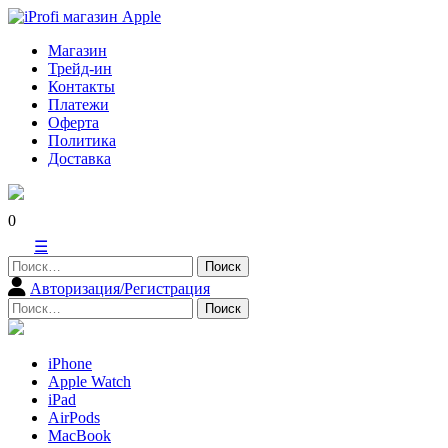
Skip
to
Магазин
content
Трейд-ин
Контакты
Платежи
Оферта
Политика
Доставка
0
☰
Найти:
Авторизация/Регистрация
Найти:
iPhone
Apple Watch
iPad
AirPods
MacBook