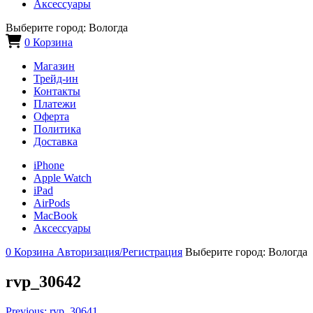
Аксессуары
Выберите город:
Вологда
0
Корзина
Магазин
Трейд-ин
Контакты
Платежи
Оферта
Политика
Доставка
iPhone
Apple Watch
iPad
AirPods
MacBook
Аксессуары
0
Корзина
Авторизация/Регистрация
Выберите город:
Вологда
rvp_30642
Previous:
rvp_30641