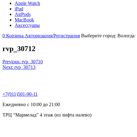
Apple Watch
iPad
AirPods
MacBook
Аксессуары
0
Корзина
Авторизация/Регистрация
Выберите город:
Вологда
rvp_30712
Навигация
Previous:
rvp_30710
Next:
rvp_30713
по
записям
+7(911)501-90-11
Ежедневно с 10:00 до 21:00
ТРЦ “Мармелад” 4 этаж (из лифта налево)