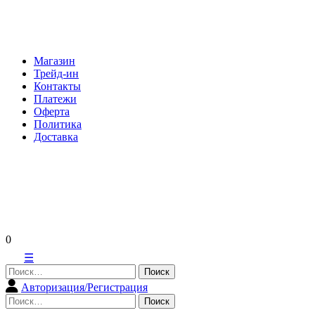
Skip
to
content
Магазин
Трейд-ин
Контакты
Платежи
Оферта
Политика
Доставка
0
☰
Найти:
Авторизация/Регистрация
Найти: