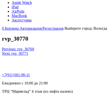
Apple Watch
iPad
AirPods
MacBook
Аксессуары
0
Корзина
Авторизация/Регистрация
Выберите город:
Вологда
rvp_30770
Навигация
Previous:
rvp_30769
Next:
rvp_30771
по
записям
+7(911)501-90-11
Ежедневно с 10:00 до 21:00
ТРЦ “Мармелад” 4 этаж (из лифта налево)