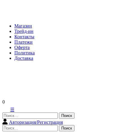
Skip
to
content
Магазин
Трейд-ин
Контакты
Платежи
Оферта
Политика
Доставка
0
☰
Найти:
Авторизация/Регистрация
Найти: