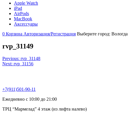
Apple Watch
iPad
AirPods
MacBook
Аксессуары
0
Корзина
Авторизация/Регистрация
Выберите город:
Вологда
rvp_31149
Навигация
Previous:
rvp_31148
Next:
rvp_31156
по
записям
+7(911)501-90-11
Ежедневно с 10:00 до 21:00
ТРЦ “Мармелад” 4 этаж (из лифта налево)