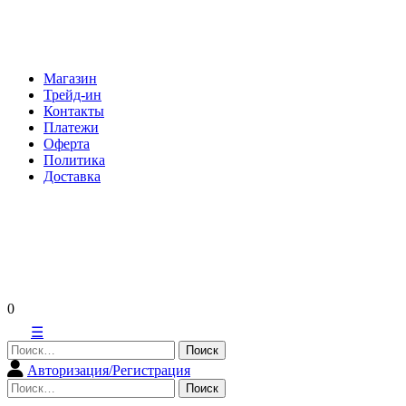
Skip
to
content
Магазин
Трейд-ин
Контакты
Платежи
Оферта
Политика
Доставка
0
☰
Найти:
Авторизация/Регистрация
Найти: