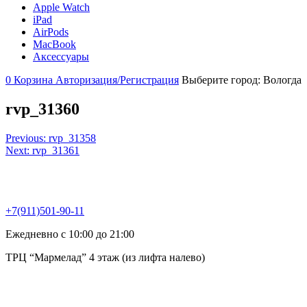
Apple Watch
iPad
AirPods
MacBook
Аксессуары
0
Корзина
Авторизация/Регистрация
Выберите город:
Вологда
rvp_31360
Навигация
Previous:
rvp_31358
Next:
rvp_31361
по
записям
+7(911)501-90-11
Ежедневно с 10:00 до 21:00
ТРЦ “Мармелад” 4 этаж (из лифта налево)