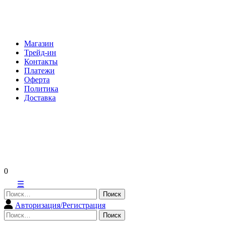
Skip
to
content
Магазин
Трейд-ин
Контакты
Платежи
Оферта
Политика
Доставка
0
☰
Найти:
Авторизация/Регистрация
Найти: