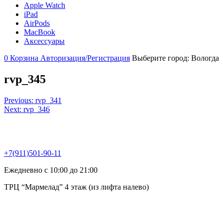
Apple Watch
iPad
AirPods
MacBook
Аксессуары
0
Корзина
Авторизация/Регистрация
Выберите город:
Вологда
rvp_345
Навигация
Previous:
rvp_341
Next:
rvp_346
по
записям
+7(911)501-90-11
Ежедневно с 10:00 до 21:00
ТРЦ “Мармелад” 4 этаж (из лифта налево)