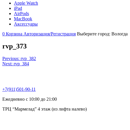
Apple Watch
iPad
AirPods
MacBook
Аксессуары
0
Корзина
Авторизация/Регистрация
Выберите город:
Вологда
rvp_373
Навигация
Previous:
rvp_382
Next:
rvp_384
по
записям
+7(911)501-90-11
Ежедневно с 10:00 до 21:00
ТРЦ “Мармелад” 4 этаж (из лифта налево)