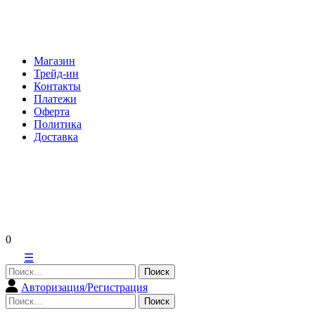
Skip
to
content
Магазин
Трейд-ин
Контакты
Платежи
Оферта
Политика
Доставка
0
☰
Найти:
Авторизация/Регистрация
Найти: