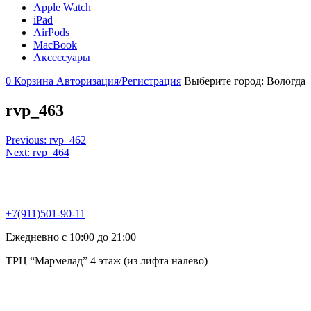
Apple Watch
iPad
AirPods
MacBook
Аксессуары
0
Корзина
Авторизация/Регистрация
Выберите город:
Вологда
rvp_463
Навигация
Previous:
rvp_462
Next:
rvp_464
по
записям
+7(911)501-90-11
Ежедневно с 10:00 до 21:00
ТРЦ “Мармелад” 4 этаж (из лифта налево)