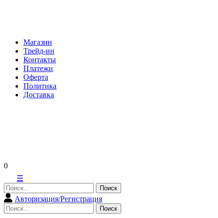
Skip
to
content
Магазин
Трейд-ин
Контакты
Платежи
Оферта
Политика
Доставка
0
☰
Найти:
Авторизация/Регистрация
Найти: