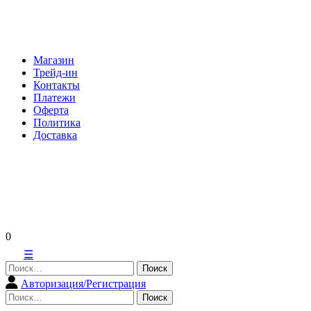
Skip
to
content
Магазин
Трейд-ин
Контакты
Платежи
Оферта
Политика
Доставка
0
☰
Найти:
Авторизация/Регистрация
Найти: