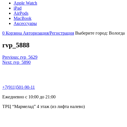
Apple Watch
iPad
AirPods
MacBook
Аксессуары
0
Корзина
Авторизация/Регистрация
Выберите город:
Вологда
rvp_5888
Навигация
Previous:
rvp_5629
Next:
rvp_5890
по
записям
+7(911)501-90-11
Ежедневно с 10:00 до 21:00
ТРЦ “Мармелад” 4 этаж (из лифта налево)