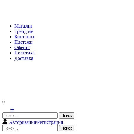
Skip
to
content
Магазин
Трейд-ин
Контакты
Платежи
Оферта
Политика
Доставка
0
☰
Найти:
Авторизация/Регистрация
Найти: