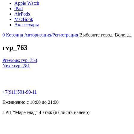
Apple Watch
iPad
AirPods
MacBook
Аксессуары
0
Корзина
Авторизация/Регистрация
Выберите город:
Вологда
rvp_763
Навигация
Previous:
rvp_753
Next:
rvp_781
по
записям
+7(911)501-90-11
Ежедневно с 10:00 до 21:00
ТРЦ “Мармелад” 4 этаж (из лифта налево)